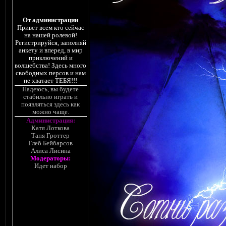
От администрации
Привет всем кто сейчас
на нашей ролевой!
Регистрируйся, заполняй
анкету и вперед, в мир
приключений и
волшебства! Здесь много
свободных персов и нам
не хватает ТЕБЯ!!!
Надеюсь, вы будете
стабильно играть и
появляться здесь как
можно чаще.
Администрация:
Катя Лоткова
Таня Гроттер
Глеб Бейбарсов
Алиса Лисина
Модераторы:
Идет набор