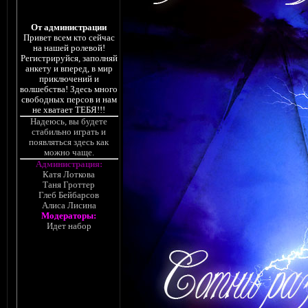
От администрации
Привет всем кто сейчас
на нашей ролевой!
Регистрируйся, заполняй
анкету и вперед, в мир
приключений и
волшебства! Здесь много
свободных персов и нам
не хватает ТЕБЯ!!!
Надеюсь, вы будете
стабильно играть и
появляться здесь как
можно чаще.
Администрация:
Катя Лоткова
Таня Гроттер
Глеб Бейбарсов
Алиса Лисина
Модераторы:
Идет набор