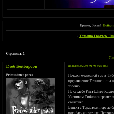
Привет, Гость!
Войдит
»
Татьяна Гроттер. Ти
Страница:
1
С
Глеб Бейбарсов
Поделиться
2008-01-08 02:04:33
Primus inter pares
Начался очередной год в Тибе
предложение Татьяне и она от
хорошо.
На свадьбе Рита-Шито-Крыто
Ученикам Тибиохса грозит см
столетия".
Ванька с Тарарахом первые б
погибать животные. Первокл