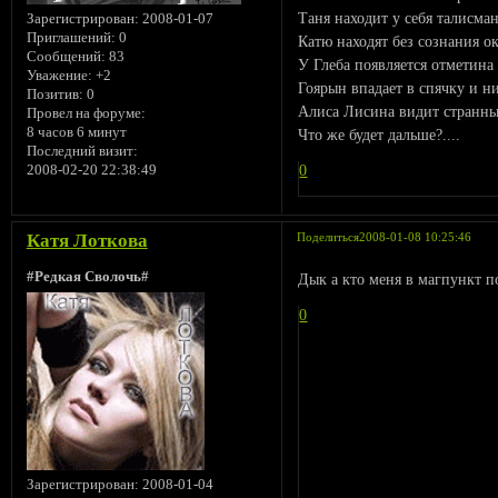
Таня находит у себя талисма
Зарегистрирован
: 2008-01-07
Приглашений:
0
Катю находят без сознания о
Сообщений:
83
У Глеба появляется отметина
Уважение:
+2
Гоярын впадает в спячку и ни
Позитив:
0
Алиса Лисина видит странны
Провел на форуме:
8 часов 6 минут
Что же будет дальше?....
Последний визит:
0
2008-02-20 22:38:49
Катя Лоткова
Поделиться
2008-01-08 10:25:46
#Редкая Сволочь#
Дык а кто меня в магпункт п
0
Зарегистрирован
: 2008-01-04