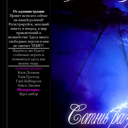
От администрации
Привет всем кто сейчас
на нашей ролевой!
Регистрируйся, заполняй
анкету и вперед, в мир
приключений и
волшебства! Здесь много
свободных персов и нам
не хватает ТЕБЯ!!!
Надеюсь, вы будете
стабильно играть и
появляться здесь как
можно чаще.
Администрация:
Катя Лоткова
Таня Гроттер
Глеб Бейбарсов
Алиса Лисина
Модераторы:
Идет набор