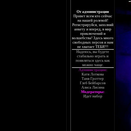
От администрации
Привет всем кто сейчас
на нашей ролевой!
Регистрируйся, заполняй
анкету и вперед, в мир
приключений и
волшебства! Здесь много
свободных персов и нам
не хватает ТЕБЯ!!!
Надеюсь, вы будете
стабильно играть и
появляться здесь как
можно чаще.
Администрация:
Катя Лоткова
Таня Гроттер
Глеб Бейбарсов
Алиса Лисина
Модераторы:
Идет набор