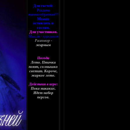
Для гостей:
Реклама
взаимообратная!!!
Можно
оставлять и
гостям.
Для участников.
Мысли -
курсивом
Разговор -
жирным
Погода
Лето. Птички
поют, солнышко
светит. Короче,
жаркое лето.
Действия в игре:
Пока никаких.
Идет набор
персов.