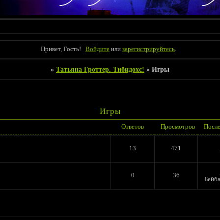
Привет, Гость!
Войдите
или
зарегистрируйтесь
.
»
Татьяна Гроттер. Тибидохс!
»
Игры
Игры
Ответов
Просмотров
После
13
471
0
36
Бейб